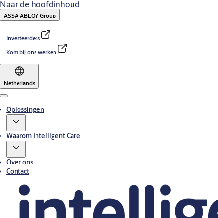
Naar de hoofdinhoud
ASSA ABLOY Group
Investeerders
Kom bij ons werken
Netherlands
Menu
Oplossingen
Waarom Intelligent Care
Over ons
Contact