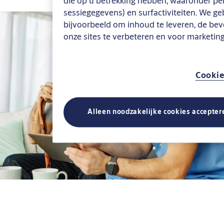
die op u betrekking hebben, waaronder pers
sessiegegevens) en surfactiviteiten. We ge
bijvoorbeeld om inhoud te leveren, de bev
onze sites te verbeteren en voor marketin
Cookie
Alleen noodzakelijke cookies accepter