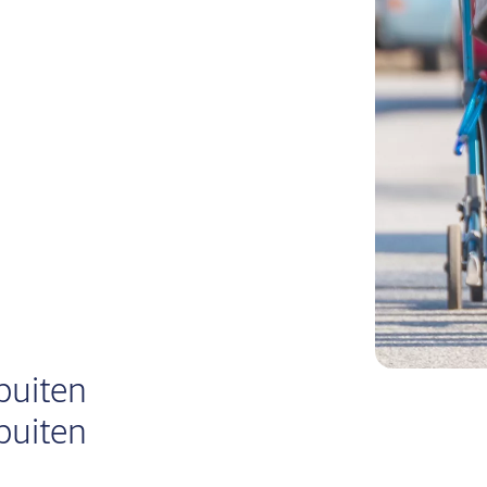
buiten
buiten