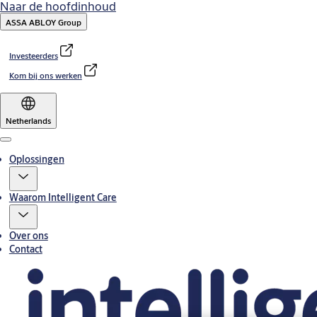
Naar de hoofdinhoud
ASSA ABLOY Group
Investeerders
Kom bij ons werken
Netherlands
Menu
Oplossingen
Waarom Intelligent Care
Over ons
Contact