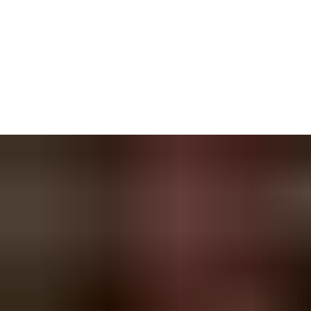
Een vertraagde reactie op een val kan leiden tot ernstige compli
je realtime inzichten nodig om snel te kunnen handelen.
Onze verpleegoproep- en RTLS-oplossingen bieden
Proactieve valpreventie door het detecteren van bewegingspatro
Realtime meldingen waarbij onmiddellijke notificaties het person
Naadloze integratie met verpleegoproepsystemen, real-time l