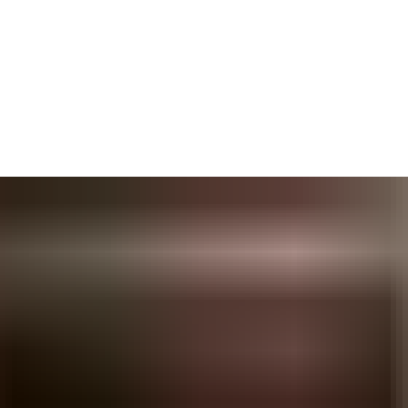
caties, een langdurig herstel en hogere kosten voor zorgverlener
nen en risico’s vóórdat een val plaatsvindt.
eel in staat stellen sneller te reageren.
ocatiebepaling (RTLS) en andere zorgsystemen.