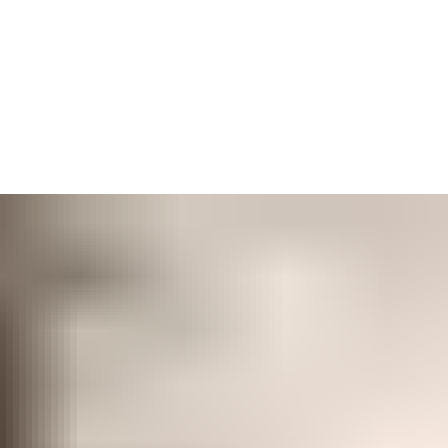
s. Handmatige monitoring is niet voldoende. Als zorgverlener heb