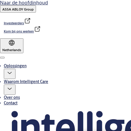
Naar de hoofdinhoud
ASSA ABLOY Group
Investeerders
Kom bij ons werken
Netherlands
Menu
Oplossingen
Waarom Intelligent Care
Over ons
Contact