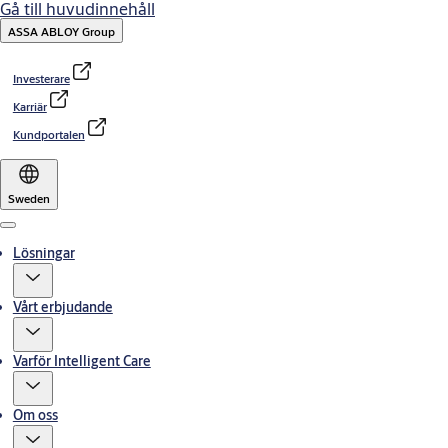
Gå till huvudinnehåll
ASSA ABLOY Group
Investerare
Karriär
Kundportalen
Sweden
Menu
Lösningar
Vårt erbjudande
Varför Intelligent Care
Om oss