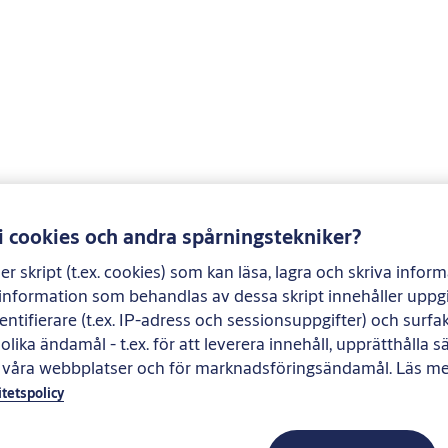
i cookies och andra spårningstekniker?
r skript (t.ex. cookies) som kan läsa, lagra och skriva infor
 information som behandlas av dessa skript innehåller uppg
entifierare (t.ex. IP-adress och sessionsuppgifter) och surfak
lika ändamål - t.ex. för att leverera innehåll, upprätthålla 
a våra webbplatser och för marknadsföringsändamål. Läs m
itetspolicy