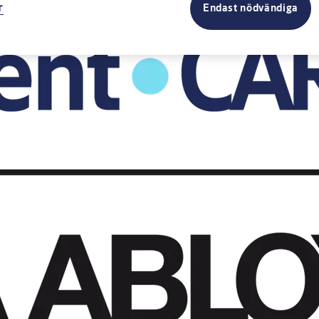
r
Endast nödvändiga