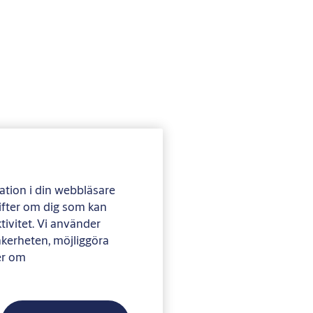
mation i din webbläsare
ifter om dig som kan
tivitet. Vi använder
säkerheten, möjliggöra
er om