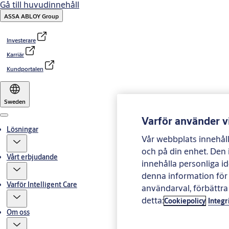
Gå till huvudinnehåll
ASSA ABLOY Group
Investerare
Karriär
Kundportalen
Sweden
Varför använder v
Menu
Lösningar
Vår webbplats innehålle
och på din enhet. Den
Vårt erbjudande
innehålla personliga id
denna information för o
Varför Intelligent Care
användarval, förbättr
detta:
Cookiepolicy
Integr
Om oss