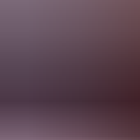
säkerhetskrav och IT-infrastruktur.
En app för allt - personalen tar emot larm, hanterar åtkomst
och följer aktiviteter i en mobilapp.
Rapporter och analys - få full överblick med inbyggda
rapportverktyg och datainsikter.
Säker datalagring och regelefterlevnad - all information lagras
säkert och följer gällande regelverk.
API-integration - anslut enkelt till befintliga vårdsystem.