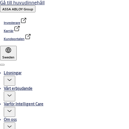
Gå till huvudinnehåll
ASSA ABLOY Group
Investerare
Karriär
Kundportalen
Sweden
Menu
Lösningar
Vårt erbjudande
Varför Intelligent Care
Om oss