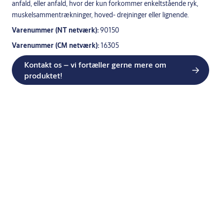
anfald, eller anfald, hvor der kun forkommer enkeltstående ryk,
muskelsammentrækninger, hoved- drejninger eller lignende.
Varenummer (NT netværk):
90150
Varenummer (CM netværk):
16305
Kontakt os – vi fortæller gerne mere om
produktet!
Beskrivelse
Anvendelse
Krampealarmen kan anvendes både under søvn og i dagtimerne.
Alarmen fanger tonisk- kloniske anfald, også kaldet grand mal
anfald.