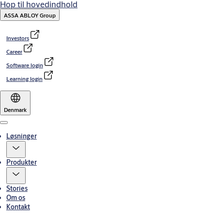
Hop til hovedindhold
ASSA ABLOY Group
Investors
Career
Software login
Learning login
Denmark
Menu
Løsninger
Produkter
Stories
Om os
Kontakt