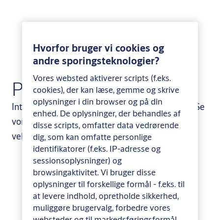
Hvorfor bruger vi cookies og
andre sporingsteknologier?
Vores websted aktiverer scripts (f.eks.
Produkter
cookies), der kan læse, gemme og skrive
oplysninger i din browser og på din
Intelligent Care samler jeres behov i ét system. Se
enhed. De oplysninger, der behandles af
vores store udvalg af alarmer, låse og
disse scripts, omfatter data vedrørende
velfærdsteknologi produkter.
dig, som kan omfatte personlige
identifikatorer (f.eks. IP-adresse og
sessionsoplysninger) og
browsingaktivitet. Vi bruger disse
oplysninger til forskellige formål - f.eks. til
at levere indhold, opretholde sikkerhed,
muliggøre brugervalg, forbedre vores
websteder og til markedsføringsformål.