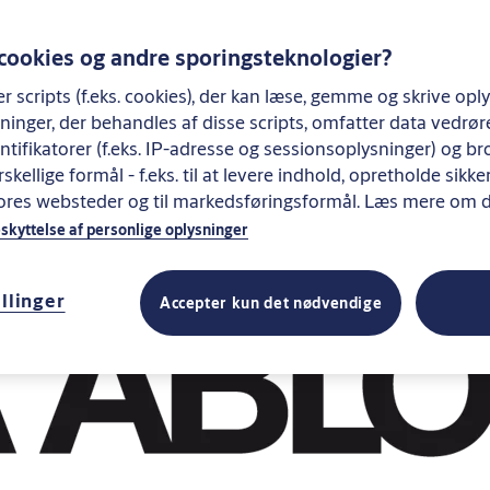
 cookies og andre sporingsteknologier?
 scripts (f.eks. cookies), der kan læse, gemme og skrive opl
ninger, der behandles af disse scripts, omfatter data vedrø
tifikatorer (f.eks. IP-adresse og sessionsoplysninger) og br
rskellige formål - f.eks. til at levere indhold, opretholde sik
vores websteder og til markedsføringsformål. Læs mere om 
kyttelse af personlige oplysninger
llinger
Accepter kun det nødvendige