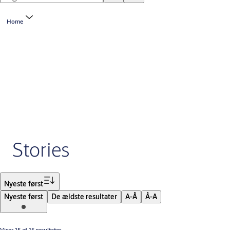
Home
Stories
Sorter
Nyeste først
Nyeste først
De ældste resultater
A-Å
Å-A
Viser 15 af 15 resultater