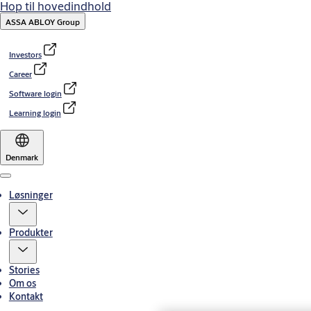
Hop til hovedindhold
ASSA ABLOY Group
Investors
Career
Software login
Learning login
Denmark
Menu
Løsninger
Produkter
Stories
Om os
Kontakt