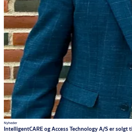
Nyheder
IntelligentCARE og Access Technology A/S er solgt 