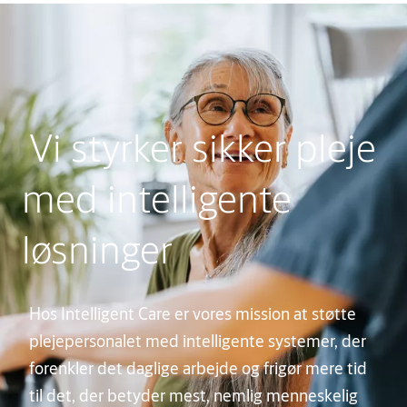
Vi styrker sikker pleje
med intelligente
løsninger
Hos Intelligent Care er vores mission at støtte
plejepersonalet med intelligente systemer, der
forenkler det daglige arbejde og frigør mere tid
til det, der betyder mest, nemlig menneskelig