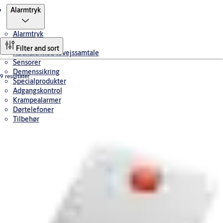
Produkter
Alarmtryk
Alarmtryk
Digitalt tilsyn
Filter and sort
Nødkald med tovejssamtale
Sensorer
Demenssikring
9 resultater
Specialprodukter
Adgangskontrol
Krampealarmer
Dørtelefoner
Tilbehør