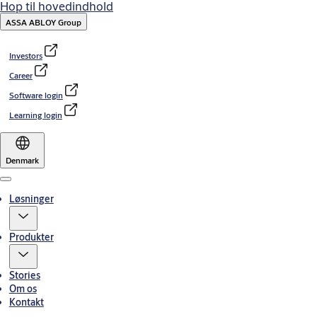
Hop til hovedindhold
ASSA ABLOY Group
Investors
Career
Software login
Learning login
Denmark
Menu
Løsninger
Produkter
Stories
Om os
Kontakt