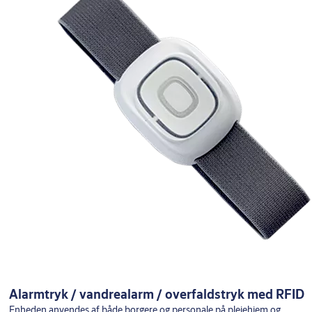
Alarmtryk / vandrealarm / overfaldstryk med RFID
Enheden anvendes af både borgere og personale på plejehjem og