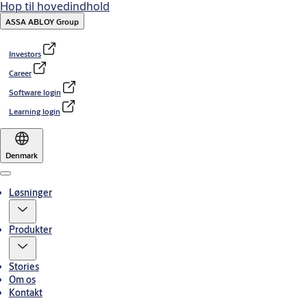
Hop til hovedindhold
ASSA ABLOY Group
Investors
Career
Software login
Learning login
Denmark
Menu
Løsninger
Produkter
Stories
Om os
Kontakt