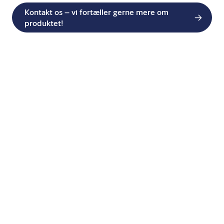
Kontakt os – vi fortæller gerne mere om
produktet!
Beskrivelse
Anvendelse
Optimerer tovejskommunikation mellem borger og
plejepersonale, i forbindelse med et nødkald. Anvendes på
institutioner og plejehjem, hvor beboerens lejlighed er så stor, at