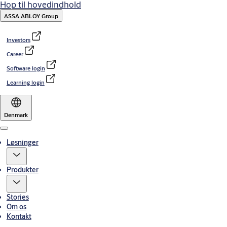
Hop til hovedindhold
ASSA ABLOY Group
Investors
Career
Software login
Learning login
Denmark
Menu
Løsninger
Produkter
Stories
Om os
Kontakt