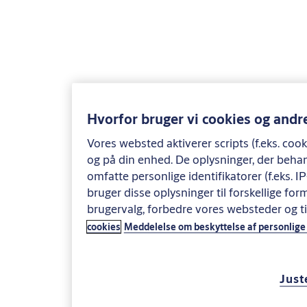
samtalen ikke kan føres fra rum til rum.
Nødkaldssatelliten anvendes sammen med en nødkaldsbase,
som sikrer tovejskommunikationen mellem borger og
plejepersonale. Nødkaldsbasen placeres eksempelvis i stuen og
nødkaldssatelliten fastmonteres eksempelvis på badeværelset
eller soveværelset. På den måde er der mulighed for
Hvorfor bruger vi cookies og andr
tovejskommunikation fra to steder i lejligheden i forbindelse
med et nødkald.
Vores websted aktiverer scripts (f.eks. coo
og på din enhed. De oplysninger, der behan
Alarm
omfatte personlige identifikatorer (f.eks. 
bruger disse oplysninger til forskellige form
brugervalg, forbedre vores websteder og 
Nødkald aktiveres på nødkaldssatelliten, ved tryk på den røde
knap. Nødkaldet kan også ske ved at trykke på den store røde
cookies
Meddelelse om beskyttelse af personlige
knap på nødkaldsbasen.
Tovejskommunikationen sker fra den enhed, hvorfra nødkaldet
er aktiveret.
Just