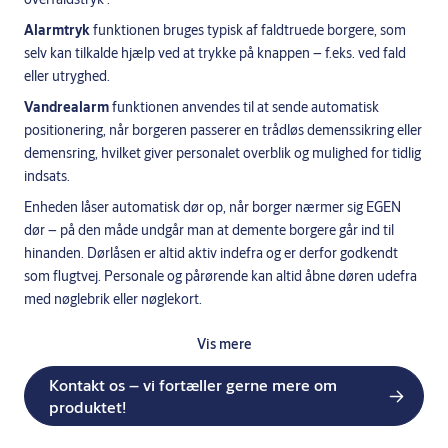
Alarmtryk
funktionen bruges typisk af faldtruede borgere, som
selv kan tilkalde hjælp ved at trykke på knappen – f.eks. ved fald
eller utryghed.
Vandrealarm
funktionen anvendes til at sende automatisk
positionering, når borgeren passerer en trådløs demenssikring eller
demensring, hvilket giver personalet overblik og mulighed for tidlig
indsats.
Enheden låser automatisk dør op, når borger nærmer sig EGEN
dør – på den måde undgår man at demente borgere går ind til
hinanden. Dørlåsen er altid aktiv indefra og er derfor godkendt
som flugtvej. Personale og pårørende kan altid åbne døren udefra
med nøglebrik eller nøglekort.
Overfaldstryk
anvendes enheden af personale i situationer, hvor
Vis mere
der kan opstå akutte hændelser. En indbygget RFID-
modtager sikrer, at personalets position vises i systemet, så
Kontakt os – vi fortæller gerne mere om
kollegaer hurtigt kan yde assistance ved overfald eller andre
produktet!
kritiske hændelser.