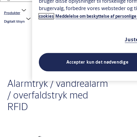
bruger disse oplysninger til forskellige form
brugervalg, forbedre vores websteder og 
Produkter
cookies
Meddelelse om beskyttelse af personlige
Digitalt tilsyn
Just
Accepter kun det nødvendige
Alarmtryk / vandrealarm
/ overfaldstryk med
RFID