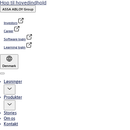
Hop til hovedindhold
ASSA ABLOY Group
Investors
Career
Software login
Learning login
Denmark
Menu
Løsninger
Produkter
Stories
Om os
Kontakt