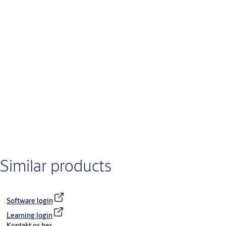
Similar products
Software login
Learning login
Kontakt os her