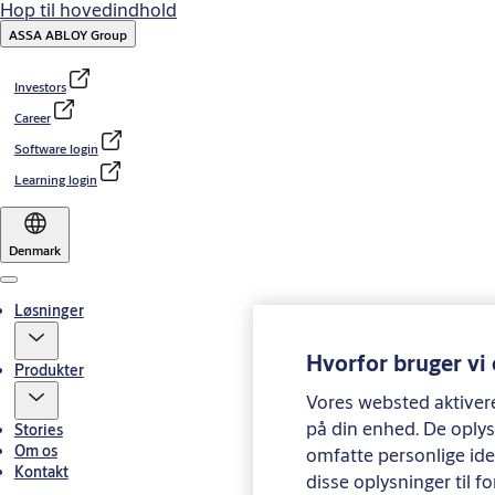
Hop til hovedindhold
ASSA ABLOY Group
Investors
Career
Software login
Learning login
Denmark
Menu
Løsninger
Hvorfor bruger vi
Produkter
Vores websted aktiverer
på din enhed. De oplys
Stories
Om os
omfatte personlige iden
Kontakt
disse oplysninger til fo